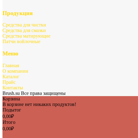
Продукция
Средства для чистки
Средства для смазки
Средства матирующие
Патчи войлочные
Меню
Главная
О компании
Каталог
Прайс
Контакты
Brush.su Все права защищены
Корзина
В корзине нет никаких продуктов!
Подытог
0,00
₽
Итого
0,00
₽
Корзина